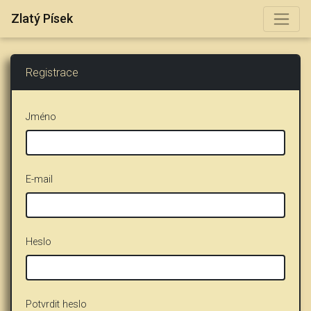
Zlatý Písek
Registrace
Jméno
E-mail
Heslo
Potvrdit heslo